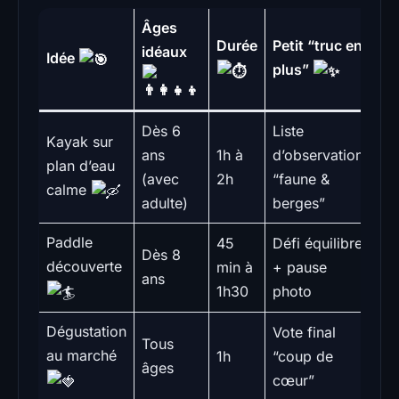
Âges
Durée
Petit “truc en
idéaux
Idée
plus”
Dès 6
Liste
Kayak sur
ans
1h à
d’observation
plan d’eau
(avec
2h
“faune &
calme
adulte)
berges”
Paddle
45
Défi équilibre
Dès 8
découverte
min à
+ pause
ans
1h30
photo
Dégustation
Vote final
Tous
au marché
1h
“coup de
âges
cœur”