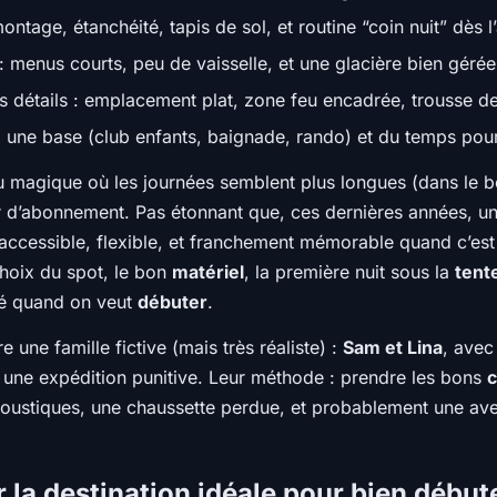
ontage, étanchéité, tapis de sol, et routine “coin nuit” dès l’
 menus courts, peu de vaisselle, et une glacière bien gérée
es détails : emplacement plat, zone feu encadrée, trousse d
 : une base (club enfants, baignade, rando) et du temps pou
eu magique où les journées semblent plus longues (dans le b
r d’abonnement. Pas étonnant que, ces dernières années, un
 accessible, flexible, et franchement mémorable quand c’est 
choix du spot, le bon
matériel
, la première nuit sous la
tent
ssé quand on veut
débuter
.
 une famille fictive (mais très réaliste) :
Sam et Lina
, ave
à une expédition punitive. Leur méthode : prendre les bons
c
s moustiques, une chaussette perdue, et probablement une ave
r la destination idéale pour bien débu