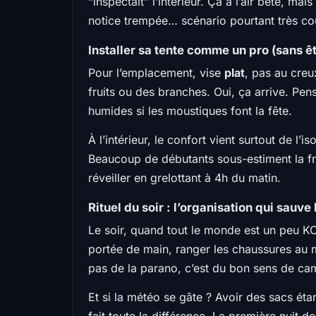
“inspectait” l’intérieur. Ça a l’air bête, 
notice trempée… scénario pourtant très co
Installer sa tente comme un pro (sans êt
Pour l’emplacement, vise
plat
, pas au creu
fruits ou des branches. Oui, ça arrive. Pen
humides si les moustiques font la fête.
À l’intérieur, le confort vient surtout de l’
Beaucoup de débutants sous-estiment la fr
réveiller en grelottant à 4h du matin.
Rituel du soir : l’organisation qui sauve 
Le soir, quand tout le monde est un peu KO,
portée de main, ranger les chaussures au mê
pas de la parano, c’est du bon sens de ca
Et si la météo se gâte ? Avoir des sacs ét
fait toute la différence. La première nuit 