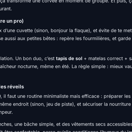
mais ça transforme une corvée en moment de groupe. Et puis, 
urant.
re un pro)
x d’une cuvette (sinon, bonjour la flaque), et évite de te m
se aussi aux petites bêtes : repère les fourmilières, et gar
isolation. Un bon duo, c’est
tapis de sol
+ matelas correct + s
aîcheur nocturne, même en été. La règle simple : mieux va
les réveils
 il faut une routine minimaliste mais efficace : préparer le
me endroit (sinon, jeu de piste), et sécuriser la nourriture
mpeur.
anches, une bâche simple, et des vêtements secs accessibles
doit être confortable, parce qu’elle conditionne l’humeur du 