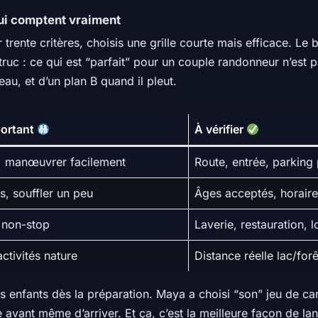
qui comptent vraiment
ente critères, choisis une grille courte mais efficace. Le bu
 truc : ce qui est “parfait” pour un couple randonneur n’est
eau, et d’un plan B quand il pleut.
portant
À vérifier
s, manœuvrer facilement
Route, entrée, parkin
s, souffler un peu
Âges acceptés, horaires
e non-stop
Laverie, restauration, 
activités nature
Distance réelle lac/forê
es enfants dès la préparation. Maya a choisi “son” jeu de ca
re avant même d’arriver. Et ça, c’est la meilleure façon de l