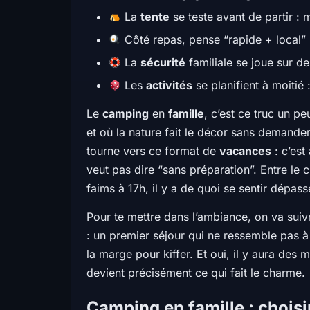
La
tente
se teste avant de partir : m
Côté repas, pense “rapide + local” :
La
sécurité
familiale se joue sur d
Les
activités
se planifient à moitié
Le
camping
en
famille
, c’est ce truc un p
et où la nature fait le décor sans demande
tourne vers ce format de
vacances
: c’est
veut pas dire “sans préparation”. Entre le 
faims à 17h, il y a de quoi se sentir dépa
Pour te mettre dans l’ambiance, on va suivre
: un premier séjour qui ne ressemble pas 
la marge pour kiffer. Et oui, il y aura de
devient précisément ce qui fait le charme.
Camping en famille : choisi