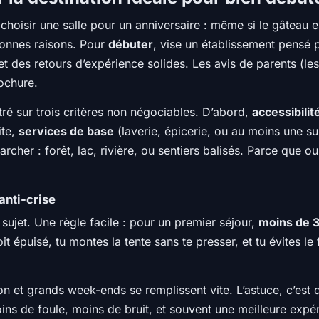
isir une salle pour un anniversaire : même si le gâteau est 
onnes raisons. Pour
débuter
, vise un établissement pensé p
 et des retours d’expérience solides. Les avis de parents (les
rochure.
iltré sur trois critères non négociables. D’abord,
accessibilit
ite,
services de base
(laverie, épicerie, ou au moins une sup
cher : forêt, lac, rivière, ou sentiers balisés. Parce que ou
 anti-crise
 sujet. Une règle facile : pour un premier séjour,
moins de 
it épuisé, tu montes la tente sans te presser, et tu évites 
on et grands week-ends se remplissent vite. L’astuce, c’est 
oins de foule, moins de bruit, et souvent une meilleure expé