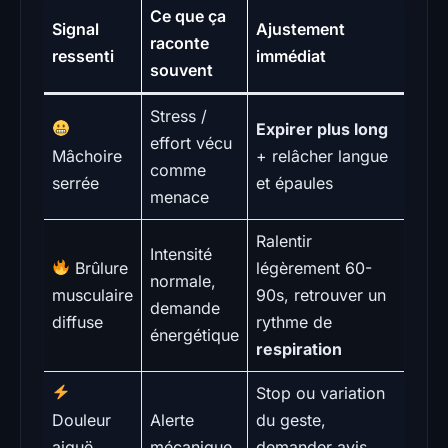
Ce que ça
Signal
Ajustement
raconte
ressenti
immédiat
souvent
Stress /
Expirer plus long
effort vécu
Mâchoire
+ relâcher langue
comme
serrée
et épaules
menace
Ralentir
Intensité
Brûlure
légèrement 60-
normale,
musculaire
90s, retrouver un
demande
diffuse
rythme de
énergétique
respiration
Stop ou variation
Douleur
Alerte
du geste,
aiguë
mécanique
demander avis