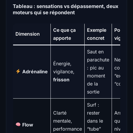
Tableau : sensations vs dépassement, deux
moteurs qui se répondent
Ce que ça
Exemple
Point de
Dimension
apporte
concret
vigilanc
Saut en
parachute
Ne pas
Énergie,
: pic au
confond
Adrénaline
vigilance,
moment
“excitati
frisson
de la
“contrôl
sortie
Surf :
Clarté
rester
Arrive s
mentale,
dans le
quand l
Flow
performance
“tube”
niveau =