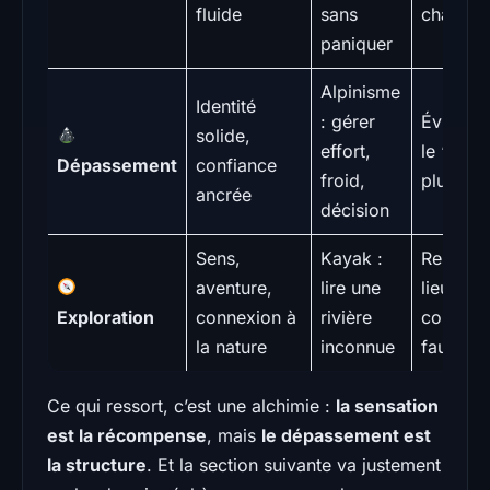
fluide
sans
challen
paniquer
Alpinisme
Identité
: gérer
Éviter l’
solide,
effort,
le “touj
Dépassement
confiance
froid,
plus”
ancrée
décision
Sens,
Kayak :
Respect
aventure,
lire une
lieux,
Exploration
connexion à
rivière
commun
la nature
inconnue
faune
Ce qui ressort, c’est une alchimie :
la sensation
est la récompense
, mais
le dépassement est
la structure
. Et la section suivante va justement